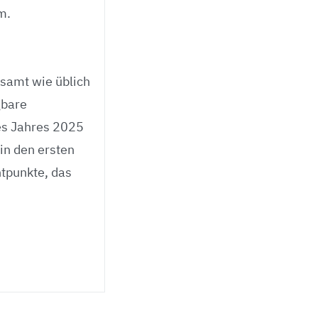
m.
samt wie üblich
gbare
des Jahres 2025
 in den ersten
tpunkte, das