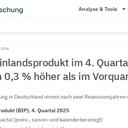
arrow_drop_dow
Analyse & Tools
1.2026
inlandsprodukt im 4. Quart
 0,3 % höher als im Vorquar
tung in Deutschland nimmt nach zwei Rezessionsjahren w
odukt (BIP), 4. Quartal 2025
rtal (preis-, saison- und kalenderbereinigt)