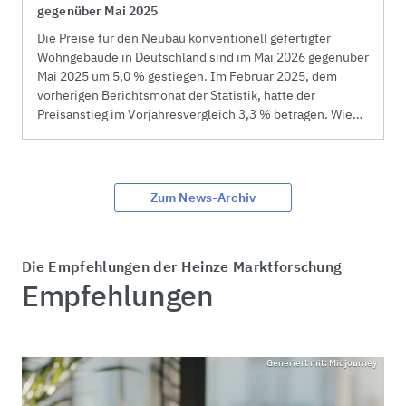
gegenüber Mai 2025
Die Preise für den Neubau konventionell gefertigter
Wohngebäude in Deutschland sind im Mai 2026 gegenüber
Mai 2025 um 5,0 % gestiegen. Im Februar 2025, dem
vorherigen Berichtsmonat der Statistik, hatte der
Preisanstieg im Vorjahresvergleich 3,3 % betragen. Wie
das Statistische Bundesamt weiter mitteilt, erhöhten sich
die Baupreise im Mai 2026 gegenüber Februar 2026 um
2,4 %. Alle Preisangaben beziehen sich auf Bauleistungen
am Bauwerk einschließlich Mehrwertsteuer.
Zum News-Archiv
Die Empfehlungen der Heinze Marktforschung
Empfehlungen
Generiert mit: Midjourney