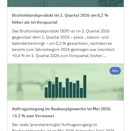
wieder deutlich zu (Juni 2026: +3,4 % gegenüber
Juni 2025; Mai 2026: +6,6 % gegenüber Mai 2025).
Bruttoinlandsprodukt im 2. Quartal 2026 um 0,2 %
höher als im Vorquartal
Das Bruttoinlandsprodukt (BIP) ist im 2. Quartal 2026
gegenüber dem 1. Quartal 2026 – preis-, saison- und
kalenderbereinigt – um 0,2 % gewachsen, nachdem es
bereits zum Jahresbeginn 2026 gestiegen war (revidiert
+0,4 % im 1. Quartal 2026 zum Vorquartal; bisher:
+0,3 %). Wie das Statistische Bundesamt weiter mitteilt,
nahmen die Exporte preis-, saison- und kalenderbereinigt
Neu
gegenüber dem Vorquartal zu. Die Konsumausgaben
entwickelten sich den vorläufigen Erkenntnissen nach
verhalten, die Investitionen gingen zurück.
Auftragseingang im Bauhauptgewerbe im Mai 2026:
+3,3 % zum Vormonat
Der reale (preisbereinigte) Auftragseingang im
Bauhauptgewerbe ist im Mai 2026 gegenüber April 2026