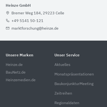
Heinze GmbH
Bremer Weg 184, 29223 Celle
+49 5141 50-121
marktforschung@heinze.de
Unsere Marken
Unser Service
Heinze.de
Aktuelles
BauNetz.de
Monatspräsentationen
Heinzemedien.de
BaukonjunkturMeeting
Zeitreihen
Regionaldaten