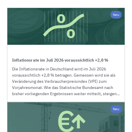
Neu
Inflationsrate im Juli 2026 voraussichtlich +2,8 %
Die Inflationsrate in Deutschland wird im Juli 2026
voraussichtlich +2,8 % betragen. Gemessen wird sie als
Veränderung des Verbraucherpreisindex (VPI) zum
Vorjahresmonat. Wie das Statistische Bundesamt nach
bisher vorliegenden Ergebnissen weiter mitteilt, steigen
die Verbraucherpreise gegenüber Juni 2026 um 0,8 %. Die
Inflationsrate ohne Nahrungsmittel und Energie, oftmals
Neu
auch als Kerninflation bezeichnet, beträgt im Juli 2026
voraussichtlich +2,4 %. Die Preise für Energie steigen
gegenüber dem Vorjahresmonat voraussichtlich um
8,3 %. Damit nimmt die Teuerung für Energie im Juli