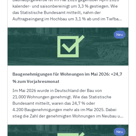
kalender- und saisonbereinigt um 3,3 % gestiegen. Wie
das Statistische Bundesamt mitteilt, nahm der
Auftragseingang im Hochbau um 3,1 % ab und im Tiefbau
um 8,7 % zu. Im weniger volatilen Dreimonatsvergleich
war der kalender- und saisonbereinigte Auftragseingang
Neu
von März 2026 bis Mai 2026 um 2,6 % höher als in den drei
Monaten zuvor (Hochbau: +5,3 %; Tiefbau: +0,3 %).
Baugenehmigungen für Wohnungen im Mai 2026: +24,7
% zum Vorjahresmonat
Im Mai 2026 wurde in Deutschland der Bau von
21.000 Wohnungen genehmigt. Wie das Statistische
Bundesamt mitteilt, waren das 24,7 % oder
4.200 Baugenehmigungen mehr als im Mai 2025. Dabei
stieg die Zahl der genehmigten Wohnungen im Neubau um
29,9 % oder 4.100 auf 17.800. Die Zahl genehmigter
Wohnungen, die durch den Umbau bestehender Gebäude
Neu
entstehen, stieg im Mai 2026 gegenüber dem