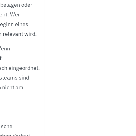
nbelägen oder
eht. Wer
eginn eines
h relevant wird.
Wenn
f
sch eingeordnet.
bsteams sind
h nicht am
ische
chen Verlauf