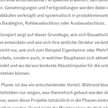
n. Genehmigungen und Fertigstellungen werden dabei 
abläufen verknüpft und systematisch in produktreleva
wa Baubeginn, Rohbauabschluss oder Ausbauabschluss.
sreport zeigt auf dieser Grundlage, wie sich Bauaktivit
 entwickeln und wie sich ihre zeitliche Struktur veränd
nicht nur, wie sich zum Beispiel Eigenheime oder Mehr
ckeln, sondern auch, in welchen Bauphasen sich aktuell
findet und wo daraus konkrete Absatzimpulse für die un
tstehen können.
 Planer ist das ein entscheidender Vorteil. Während kla
tistiken nur zeigen, was theoretisch gebaut werden dar
e, wann diese Projekte tatsächlich in die Phasen eintr
ötigt werden. Damit rückt die Marktanalyse deutlich nä