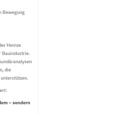
 in Bewegung
der Heinze
r Bauindustrie.
ekundäranalysen
n, die
 unterstützen.
ert:
blem – sondern