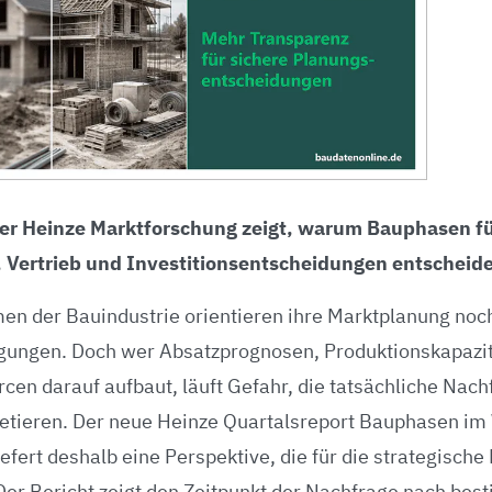
er Heinze Marktforschung zeigt, warum Bauphasen f
 Vertrieb und Investitionsentscheidungen entscheid
en der Bauindustrie orientieren ihre Marktplanung noc
ungen. Doch wer Absatzprognosen, Produktionskapazit
cen darauf aufbaut, läuft Gefahr, die tatsächliche Nachf
pretieren. Der neue Heinze Quartalsreport Bauphasen i
efert deshalb eine Perspektive, die für die strategisch
 Der Bericht zeigt den Zeitpunkt der Nachfrage nach be