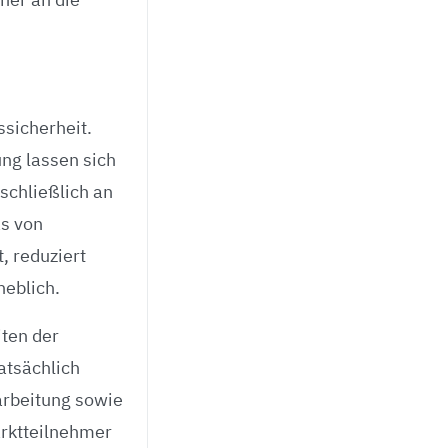
sicherheit.
ung lassen sich
schließlich an
s von
, reduziert
heblich.
iten der
atsächlich
arbeitung sowie
rktteilnehmer