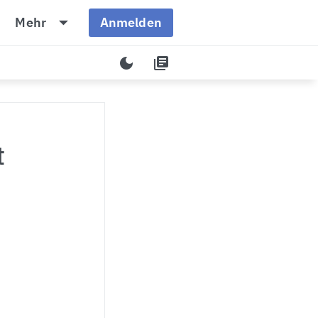
n
arrow_drop_down
Mehr
Anmelden
dark_mode
library_books
t