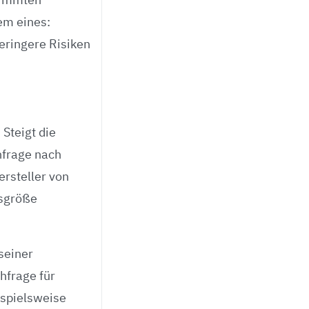
em eines:
eringere Risiken
Steigt die
hfrage nach
ersteller von
gsgröße
seiner
hfrage für
ispielsweise