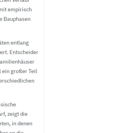
mit empirisch
nte Bauphasen
äten entlang
ert. Entscheider
familienhäuser
 ein großer Teil
terschiedlichen
ssische
f, zeigt die
eten, in denen
her an die