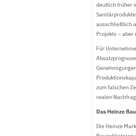
deutlich früher
Sanitärprodukte
ausschließlich 
Projekts – aber 
Für Unternehme
Absatzprognosen
Genehmigungen b
Produktionskapa
zum falschen Zei
realen Nachfrag
Das Heinze Ba
Die Heinze Mark
Bauindikatoren 